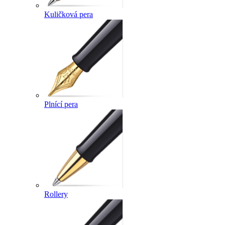
Kuličková pera
Plnící pera
Rollery