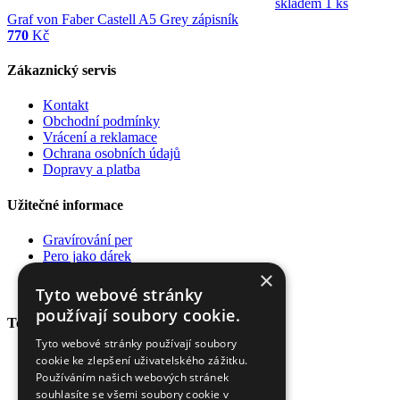
skladem 1 ks
Graf von Faber Castell A5 Grey zápisník
770
Kč
Zákaznický servis
Kontakt
Obchodní podmínky
Vrácení a reklamace
Ochrana osobních údajů
Dopravy a platba
Užitečné informace
Gravírování per
Pero jako dárek
Poradna
×
Pro firmy
Tyto webové stránky
používají soubory cookie.
Top kategorie
Tyto webové stránky používají soubory
Plnící pera
cookie ke zlepšení uživatelského zážitku.
Kuličková pera
Používáním našich webových stránek
Rollery
souhlasíte se všemi soubory cookie v