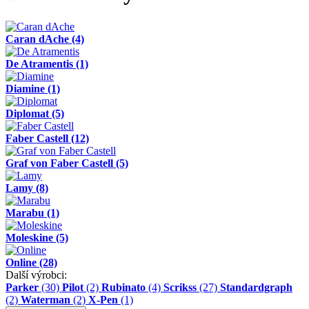
Caran dAche
(4)
De Atramentis
(1)
Diamine
(1)
Diplomat
(5)
Faber Castell
(12)
Graf von Faber Castell
(5)
Lamy
(8)
Marabu
(1)
Moleskine
(5)
Online
(28)
Další výrobci:
Parker
(30)
Pilot
(2)
Rubinato
(4)
Scrikss
(27)
Standardgraph
(2)
Waterman
(2)
X-Pen
(1)