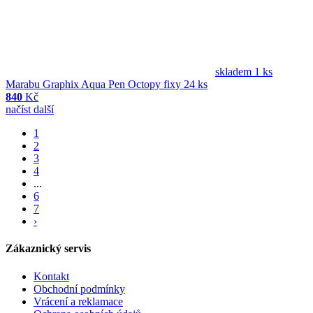
skladem 1 ks
Marabu Graphix Aqua Pen Octopy fixy 24 ks
840
Kč
načíst další
1
2
3
4
...
6
7
›
Zákaznický servis
Kontakt
Obchodní podmínky
Vrácení a reklamace