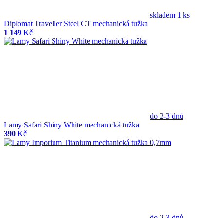
skladem 1 ks
Diplomat Traveller Steel CT mechanická tužka
1 149
Kč
do 2-3 dnů
Lamy Safari Shiny White mechanická tužka
390
Kč
do 2-3 dnů