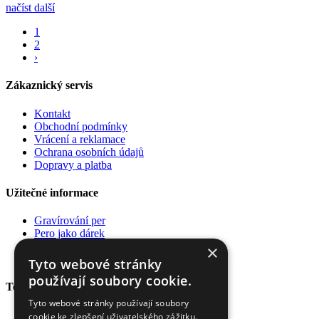
načíst další
1
2
›
Zákaznický servis
Kontakt
Obchodní podmínky
Vrácení a reklamace
Ochrana osobních údajů
Dopravy a platba
Užitečné informace
Gravírování per
Pero jako dárek
Poradna
×
Pro firmy
Tyto webové stránky
používají soubory cookie.
Top kategorie
Tyto webové stránky používají soubory
Plnící pera
cookie ke zlepšení uživatelského zážitku.