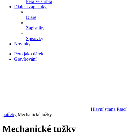
Pera ze stříbra
Diáře a zápisníky
Diáře
Zápisníky
Spisovky
Novinky
Pero jako dárek
Gravírování
Hlavní strana
Psací
potřeby
Mechanické tužky
Mechanické tužky