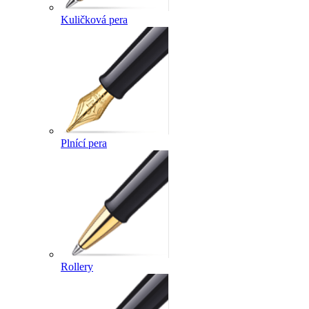
Kuličková pera
Plnící pera
Rollery