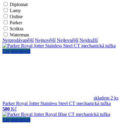
Diplomat
Lamy
Online
Parker
Scrikss
Waterman
Nejprodávanější
Nejnovější
Nejlevnější
Nejdražší
Lze gravírovat
skladem 2 ks
Parker Royal Jotter Stainless Steel CT mechanická tužka
500
Kč
Lze gravírovat