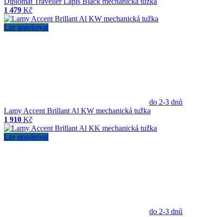
Diplomat Traveller Lapis Black mechanická tužka
1 479
Kč
Lze gravírovat
do 2-3 dnů
Lamy Accent Brillant Al KW mechanická tužka
1 910
Kč
Lze gravírovat
do 2-3 dnů