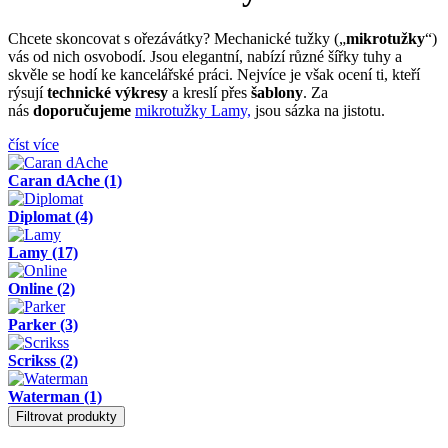
Chcete skoncovat s ořezávátky? Mechanické tužky („
mikrotužky
“)
vás od nich osvobodí. Jsou elegantní, nabízí různé šířky tuhy a
skvěle se hodí ke kancelářské práci. Nejvíce je však ocení ti, kteří
rýsují
technické výkresy
a kreslí přes
šablony
. Za
nás
doporučujeme
mikrotužky Lamy,
jsou sázka na jistotu.
číst více
Caran dAche
(1)
Diplomat
(4)
Lamy
(17)
Online
(2)
Parker
(3)
Scrikss
(2)
Waterman
(1)
Filtrovat produkty