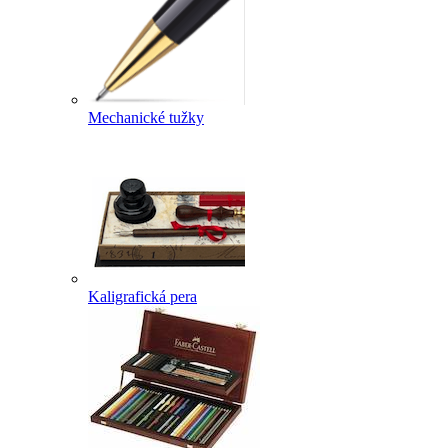
Mechanické tužky
Kaligrafická pera