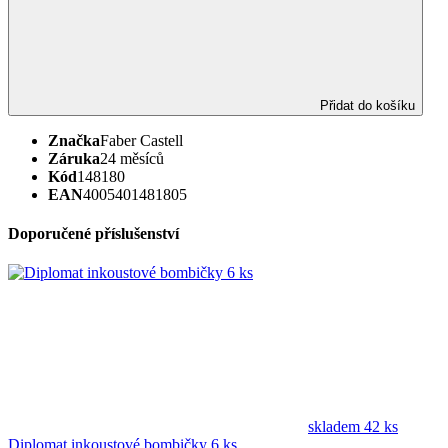
Přidat do košíku
Značka
Faber Castell
Záruka
24 měsíců
Kód
148180
EAN
4005401481805
Doporučené příslušenství
skladem 42 ks
Diplomat inkoustové bombičky 6 ks