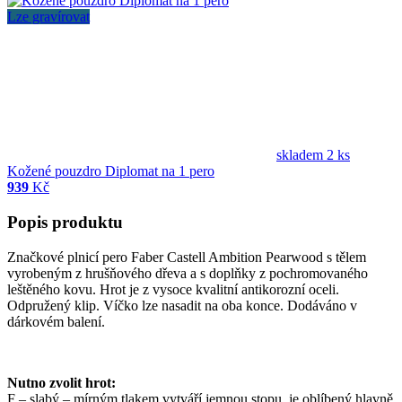
Lze gravírovat
skladem 2 ks
Kožené pouzdro Diplomat na 1 pero
939
Kč
Popis produktu
Značkové plnicí pero Faber Castell Ambition Pearwood s tělem
vyrobeným z hrušňového dřeva a s doplňky z pochromovaného
leštěného kovu. Hrot je z vysoce kvalitní antikorozní oceli.
Odpružený klip. Víčko lze nasadit na oba konce. Dodáváno v
dárkovém balení.
Nutno zvolit hrot:
F – slabý – mírným tlakem vytváří jemnou stopu, je oblíbený hlavně