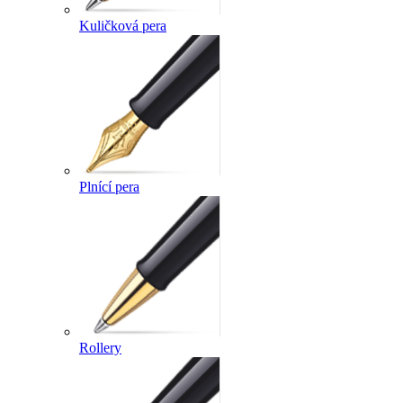
Kuličková pera
Plnící pera
Rollery