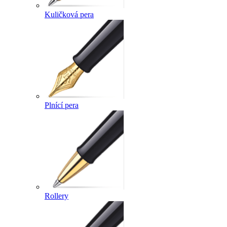
Kuličková pera
Plnící pera
Rollery