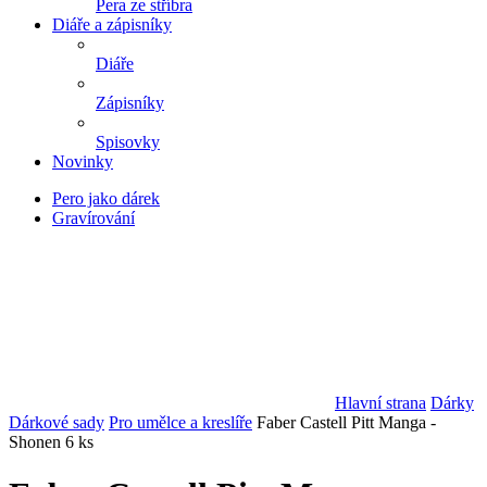
Pera ze stříbra
Diáře a zápisníky
Diáře
Zápisníky
Spisovky
Novinky
Pero jako dárek
Gravírování
Hlavní strana
Dárky
Dárkové sady
Pro umělce a kreslíře
Faber Castell Pitt Manga -
Shonen 6 ks