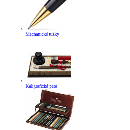
Mechanické tužky
Kaligrafická pera