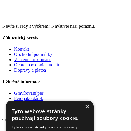
Nevíte si rady s výběrem? Navštivte naši poradnu.
Zákaznický servis
Kontakt
Obchodní podmínky
Vrácení a reklamace
Ochrana osobních údajů
Dopravy a platba
Užitečné informace
Gravírování per
Pero jako dárek
Poradna
×
Pro firmy
Tyto webové stránky
používají soubory cookie.
Top kategorie
Tyto webové stránky používají soubory