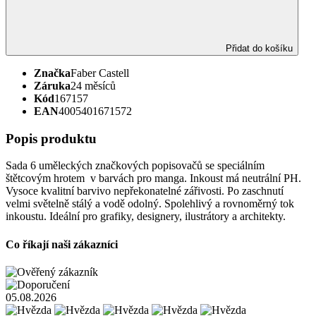
Přidat do košíku
Značka
Faber Castell
Záruka
24 měsíců
Kód
167157
EAN
4005401671572
Popis produktu
Sada 6 uměleckých značkových popisovačů se speciálním
štětcovým hrotem v barvách pro manga. Inkoust má neutrální PH.
Vysoce kvalitní barvivo nepřekonatelné zářivosti. Po zaschnutí
velmi světelně stálý a vodě odolný. Spolehlivý a rovnoměrný tok
inkoustu. Ideální pro grafiky, designery, ilustrátory a architekty.
Co říkají naši zákazníci
05.08.2026