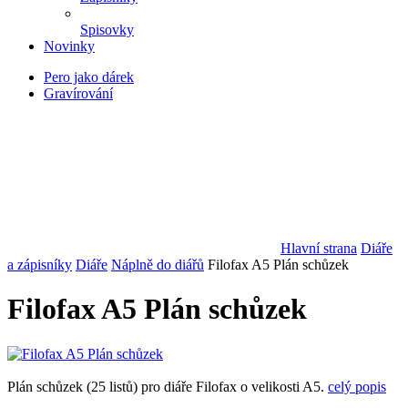
Spisovky
Novinky
Pero jako dárek
Gravírování
Hlavní strana
Diáře
a zápisníky
Diáře
Náplně do diářů
Filofax A5 Plán schůzek
Filofax A5 Plán schůzek
Plán schůzek (25 listů) pro diáře Filofax o velikosti A5.
celý popis