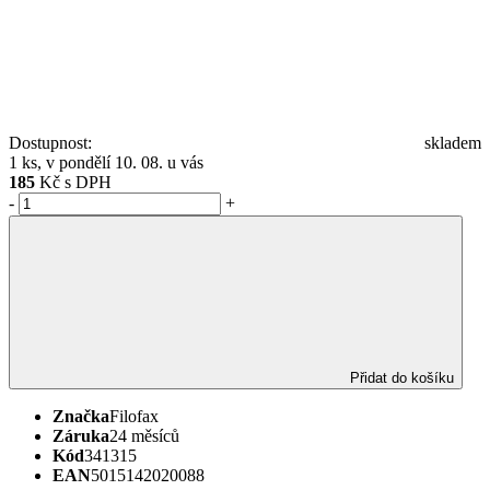
Dostupnost:
skladem
1 ks, v pondělí 10. 08. u vás
185
Kč s DPH
-
+
Přidat do košíku
Značka
Filofax
Záruka
24 měsíců
Kód
341315
EAN
5015142020088