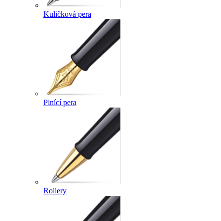
Kuličková pera
Plnící pera
Rollery