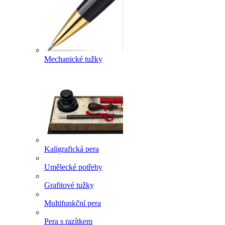
Mechanické tužky
Kaligrafická pera
Umělecké potřeby
Grafitové tužky
Multifunkční pera
Pera s razítkem