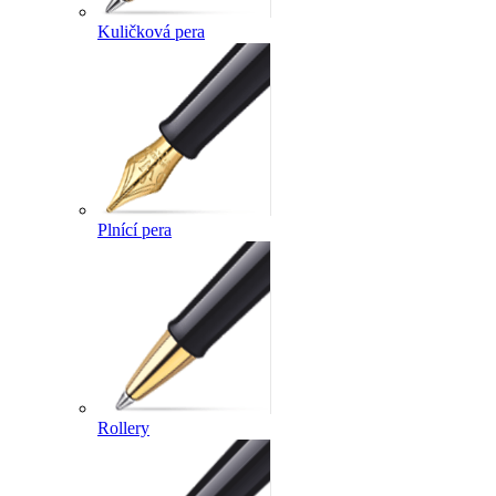
Kuličková pera
Plnící pera
Rollery