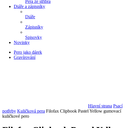
Pera ze stříbra
Diáře a zápisníky
Diáře
Zápisníky
Spisovky
Novinky
Pero jako dárek
Gravírování
Hlavní strana
Psací
potřeby
Kuličková pera
Filofax Clipbook Pastel Yellow gumovací
kuličkové pero