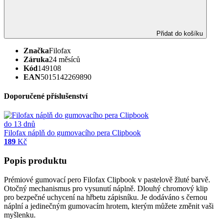
Přidat do košíku
Značka
Filofax
Záruka
24 měsíců
Kód
149108
EAN
5015142269890
Doporučené příslušenství
do 13 dnů
Filofax náplň do gumovacího pera Clipbook
189
Kč
Popis produktu
Prémiové gumovací pero Filofax Clipbook v pastelově žluté barvě.
Otočný mechanismus pro vysunutí náplně. Dlouhý chromový klip
pro bezpečné uchycení na hřbetu zápisníku. Je dodáváno s černou
náplní a jedinečným gumovacím hrotem, kterým můžete změnit vaši
myšlenku.