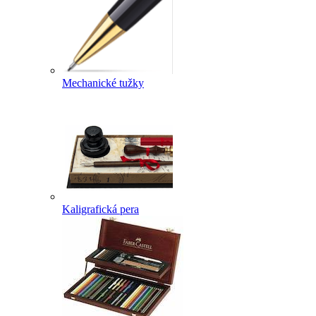
Mechanické tužky
Kaligrafická pera