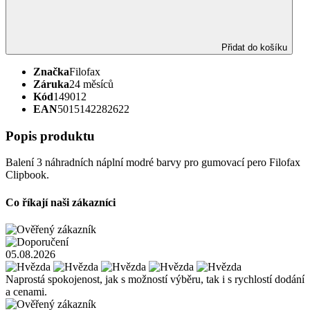
Přidat do košíku
Značka
Filofax
Záruka
24 měsíců
Kód
149012
EAN
5015142282622
Popis produktu
Balení 3 náhradních náplní modré barvy pro gumovací pero Filofax
Clipbook.
Co říkají naši zákazníci
05.08.2026
Naprostá spokojenost, jak s možností výběru, tak i s rychlostí dodání
a cenami.