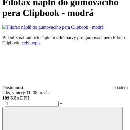
Filofax náplň do gumovacího
pera Clipbook - modrá
Balení 3 náhradních náplní modré barvy pro gumovací pero Filofax
Clipbook.
celý popis
Dostupnost:
skladem
2 ks, v úterý 11. 08. u vás
189
Kč s DPH
-
+