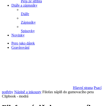
Pera ze stříbra
Diáře a zápisníky
Diáře
Zápisníky
Spisovky
Novinky
Pero jako dárek
Gravírování
Hlavní strana
Psací
potřeby
Náplně a inkousty
Filofax náplň do gumovacího pera
Clipbook - modrá