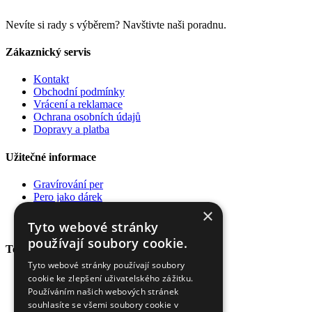
Nevíte si rady s výběrem? Navštivte naši poradnu.
Zákaznický servis
Kontakt
Obchodní podmínky
Vrácení a reklamace
Ochrana osobních údajů
Dopravy a platba
Užitečné informace
Gravírování per
Pero jako dárek
Poradna
×
Pro firmy
Tyto webové stránky
používají soubory cookie.
Top kategorie
Tyto webové stránky používají soubory
Plnící pera
cookie ke zlepšení uživatelského zážitku.
Kuličková pera
Používáním našich webových stránek
Rollery
souhlasíte se všemi soubory cookie v