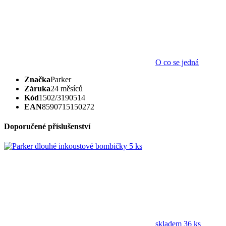
O co se jedná
Značka
Parker
Záruka
24 měsíců
Kód
1502/3190514
EAN
8590715150272
Doporučené příslušenství
skladem 36 ks