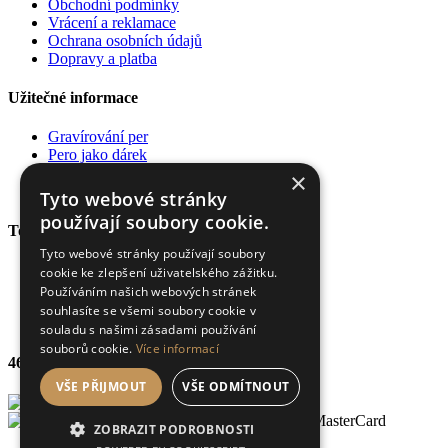
Obchodní podmínky
Vrácení a reklamace
Ochrana osobních údajů
Dopravy a platba
Užitečné informace
Gravírování per
Pero jako dárek
Poradna
×
Pro firmy
Tyto webové stránky
používají soubory cookie.
Top kategorie
Tyto webové stránky používají soubory
Plnící pera
cookie ke zlepšení uživatelského zážitku.
Kuličková pera
Používáním našich webových stránek
Rollery
souhlasíte se všemi soubory cookie v
Diáře a zápisníky
souladu s našimi zásadami používání
souborů cookie.
Více informací
469 výdejních míst
VŠE PŘIJMOUT
VŠE ODMÍTNOUT
ZOBRAZIT PODROBNOSTI