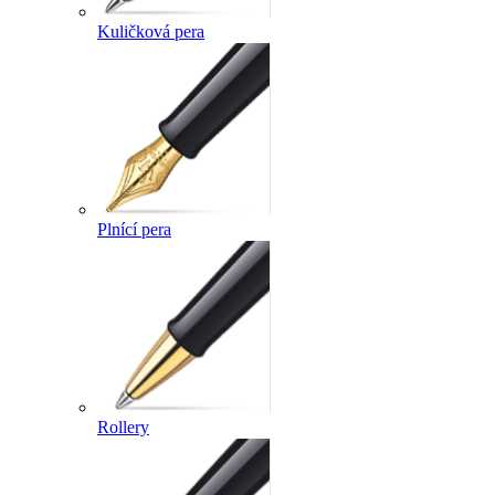
Kuličková pera
Plnící pera
Rollery