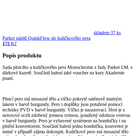
skladem 37 ks
Parker náplň QuinkFlow do kuličkového pera
172
Kč
Popis produktu
Sada plnicího a kuličkového pera Monochrome z řady Parker I.M. v
dárkové kazetě. Součástí balení také voucher na kurz Akademie
psaní.
Plnicí pero má mosazné tělo a víčko pokryté saténově matným
lakem v barvě burgundy. Pero i doplňky jsou potažené pomocí
techniky PVD v barvě burgundy. Víčko je nasazovací. Hrot je z
nerezové oceli zdobený jemnou rytinou, potažený odolnou vrstvou
v barvě burgundy. Pero je vybavené systémem na bombičky i na
plnění konvertorem. Součástí balení jedna bombička, konvertor je
nutné v případě zájmu dokoupit. Kuličkové pero má mosazné tělo