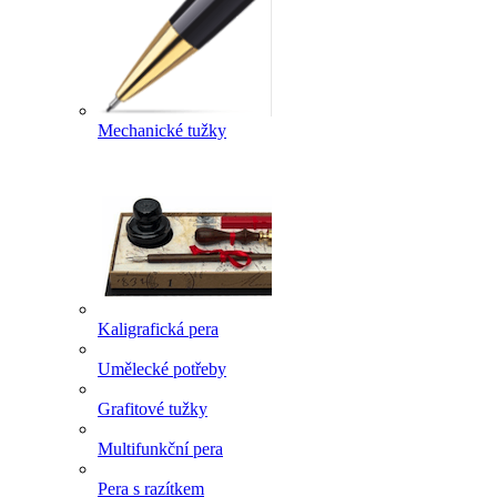
Mechanické tužky
Kaligrafická pera
Umělecké potřeby
Grafitové tužky
Multifunkční pera
Pera s razítkem