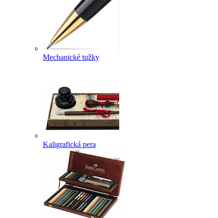
Mechanické tužky
Kaligrafická pera