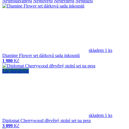
Nejprodávanější
Nejnovější
Nejlevnější
Nejdražší
skladem 1 ks
Diamine Flower set dárková sada inkoustů
1 980
Kč
Lze gravírovat
skladem 1 ks
Diplomat Cherrywood dřevěný stolní set na pera
3 099
Kč