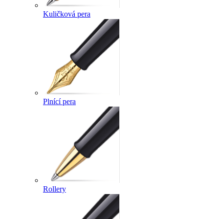
Kuličková pera
Plnící pera
Rollery