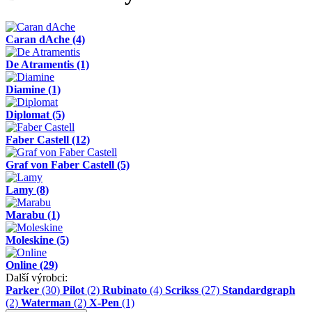
Caran dAche
(4)
De Atramentis
(1)
Diamine
(1)
Diplomat
(5)
Faber Castell
(12)
Graf von Faber Castell
(5)
Lamy
(8)
Marabu
(1)
Moleskine
(5)
Online
(29)
Další výrobci:
Parker
(30)
Pilot
(2)
Rubinato
(4)
Scrikss
(27)
Standardgraph
(2)
Waterman
(2)
X-Pen
(1)