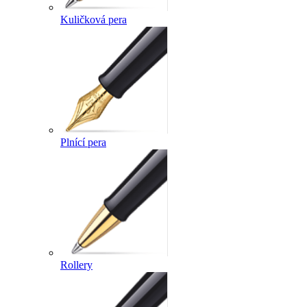
Kuličková pera
Plnící pera
Rollery