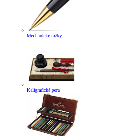
Mechanické tužky
Kaligrafická pera