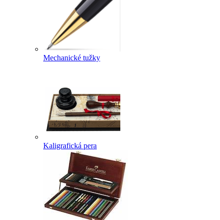
Mechanické tužky
Kaligrafická pera