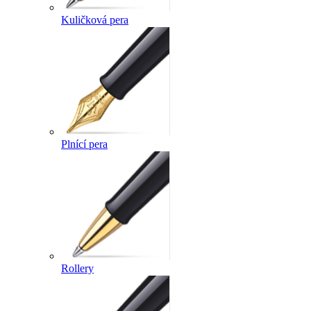
Kuličková pera
Plnící pera
Rollery