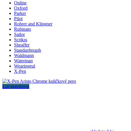
Online
Oxford
Parker
Pilot
Rohrer and Klingner
Rubinato
Sailor
Scrikss
Sheaffer
Standardgraph
Waldmann
Waterman
Wearingeul
X-Pen
Lze gravírovat