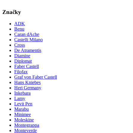
Značky
ADK
Benu
Caran dAche
Castelli Milano
Cross
De Atramentis
Diamine
Diplomat
Faber Castell
Filofax
Graf von Faber Castell
Hans Kniebes
Heri Germany
Inkebara
Lamy
Levit Pen
Marabu
Minimee
Moleskine
Montegrappa
Monteverde