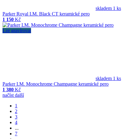
skladem 1 ks
Parker Royal I.M. Black CT keramické pero
1 150
Kč
Lze gravírovat
skladem 1 ks
Parker I.M. Monochrome Champagne keramické pero
1 380
Kč
načíst další
1
2
3
4
...
7