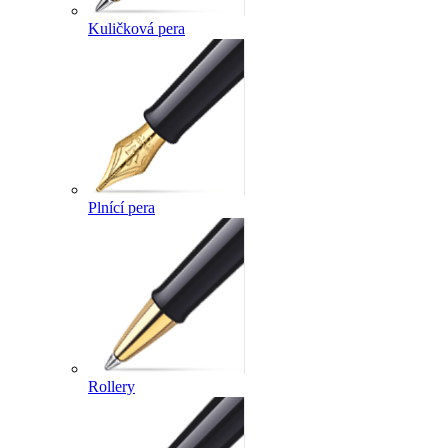
Kuličková pera
Plnící pera
Rollery