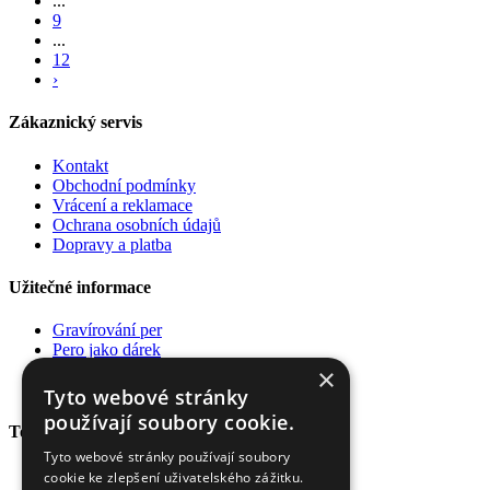
...
9
...
12
›
Zákaznický servis
Kontakt
Obchodní podmínky
Vrácení a reklamace
Ochrana osobních údajů
Dopravy a platba
Užitečné informace
Gravírování per
Pero jako dárek
Poradna
×
Pro firmy
Tyto webové stránky
používají soubory cookie.
Top kategorie
Tyto webové stránky používají soubory
Plnící pera
cookie ke zlepšení uživatelského zážitku.