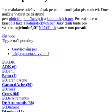
Jen málokteré odvětví má tak pestrou historii jako písemnictví. Dnes
můžete vybírat ze tří druhů
per:
plnicích
,
kuličkových
a
keramických per
. Pro zájemce o
krasopis také z
kaligrafických per
. Jaký druh bude pro
vás
ten nejvhodnější
?
Náš článek
vám v tom
poradí
.
číst více
Tipy z naší poradny
Gravírování per
Jaký typ pera si vybrat?
ADK
(6)
Benu
(1)
Caran dAche
(29)
Cross
(64)
De Atramentis
(38)
Diamine
(15)