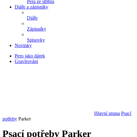
Pera ze stříbra
Diáře a zápisníky
Diáře
Zápisníky
Spisovky
Novinky
Pero jako dárek
Gravírování
Hlavní strana
Psací
potřeby
Parker
Psací potřeby Parker