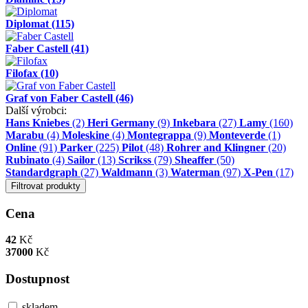
Diplomat
(115)
Faber Castell
(41)
Filofax
(10)
Graf von Faber Castell
(46)
Další výrobci:
Hans Kniebes
(2)
Heri Germany
(9)
Inkebara
(27)
Lamy
(160)
Marabu
(4)
Moleskine
(4)
Montegrappa
(9)
Monteverde
(1)
Online
(91)
Parker
(225)
Pilot
(48)
Rohrer and Klingner
(20)
Rubinato
(4)
Sailor
(13)
Scrikss
(79)
Sheaffer
(50)
Standardgraph
(27)
Waldmann
(3)
Waterman
(97)
X-Pen
(17)
Filtrovat produkty
Cena
42
Kč
37000
Kč
Dostupnost
skladem