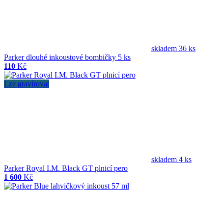
skladem 36 ks
Parker dlouhé inkoustové bombičky 5 ks
110
Kč
Lze gravírovat
skladem 4 ks
Parker Royal I.M. Black GT plnicí pero
1 600
Kč