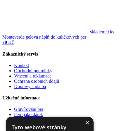
skladem 9 ks
Monteverde gelová náplň do kuličkových per
70
Kč
Zákaznický servis
Kontakt
Obchodní podmínky
Vrácení a reklamace
Ochrana osobních údajů
Dopravy a platba
Užitečné informace
Gravírování per
Pero jako dárek
Poradna
×
Pro firmy
Tyto webové stránky