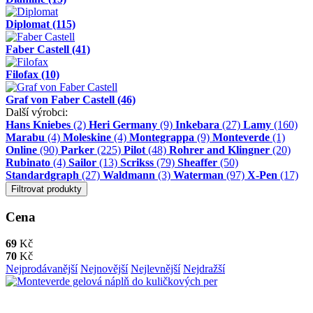
Diplomat
(115)
Faber Castell
(41)
Filofax
(10)
Graf von Faber Castell
(46)
Další výrobci:
Hans Kniebes
(2)
Heri Germany
(9)
Inkebara
(27)
Lamy
(160)
Marabu
(4)
Moleskine
(4)
Montegrappa
(9)
Monteverde
(1)
Online
(90)
Parker
(225)
Pilot
(48)
Rohrer and Klingner
(20)
Rubinato
(4)
Sailor
(13)
Scrikss
(79)
Sheaffer
(50)
Standardgraph
(27)
Waldmann
(3)
Waterman
(97)
X-Pen
(17)
Filtrovat produkty
Cena
69
Kč
70
Kč
Nejprodávanější
Nejnovější
Nejlevnější
Nejdražší