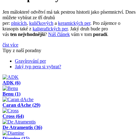
Jen málokteré odvětví má tak pestrou historii jako písemnictví. Dnes
můžete vybírat ze tří druhů
per:
plnicích
,
kuličkových
a
keramických per
. Pro zájemce o
krasopis také z
kaligrafických per
. Jaký druh bude pro
vás
ten nejvhodnější
?
Náš článek
vám v tom
poradí
.
číst více
Tipy z naší poradny
Gravírování per
Jaký typ pera si vybrat?
ADK
(6)
Benu
(1)
Caran dAche
(29)
Cross
(64)
De Atramentis
(36)
Diamine
(15)