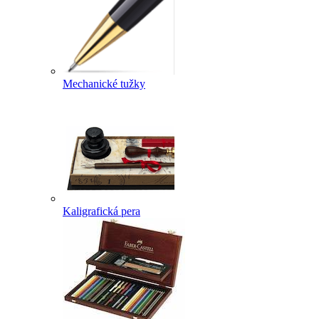
Mechanické tužky
Kaligrafická pera