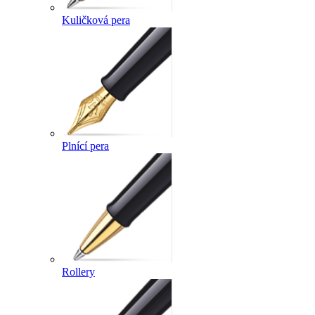
Kuličková pera
Plnící pera
Rollery