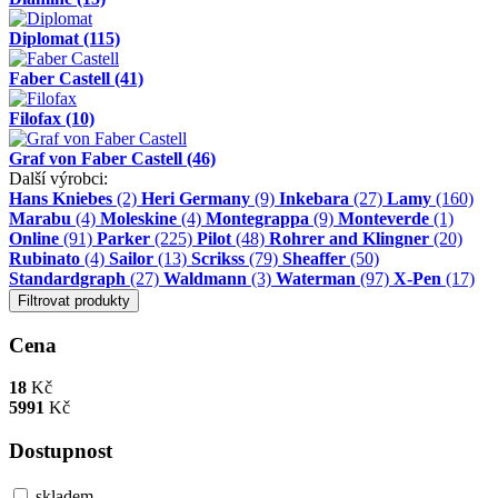
Diplomat
(115)
Faber Castell
(41)
Filofax
(10)
Graf von Faber Castell
(46)
Další výrobci:
Hans Kniebes
(2)
Heri Germany
(9)
Inkebara
(27)
Lamy
(160)
Marabu
(4)
Moleskine
(4)
Montegrappa
(9)
Monteverde
(1)
Online
(91)
Parker
(225)
Pilot
(48)
Rohrer and Klingner
(20)
Rubinato
(4)
Sailor
(13)
Scrikss
(79)
Sheaffer
(50)
Standardgraph
(27)
Waldmann
(3)
Waterman
(97)
X-Pen
(17)
Filtrovat produkty
Cena
18
Kč
5991
Kč
Dostupnost
skladem