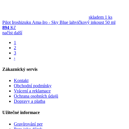
skladem 1 ks
Pilot Iroshizuku Ama-Iro - Sky Blue lahvičkový inkoust 50 ml
894
Kč
načíst další
1
2
3
›
Zákaznický servis
Kontakt
Obchodní podmínky
Vrácení a reklamace
Ochrana osobních údajů
Dopravy a platba
Užitečné informace
Gravírování per