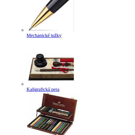
Mechanické tužky
Kaligrafická pera