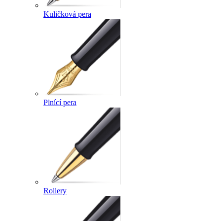
Kuličková pera
Plnící pera
Rollery