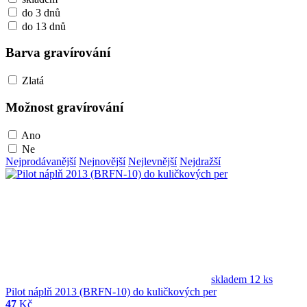
do 3 dnů
do 13 dnů
Barva gravírování
Zlatá
Možnost gravírování
Ano
Ne
Nejprodávanější
Nejnovější
Nejlevnější
Nejdražší
skladem 12 ks
Pilot náplň 2013 (BRFN-10) do kuličkových per
47
Kč