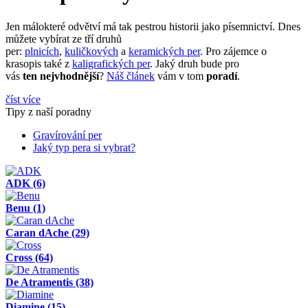
Jen málokteré odvětví má tak pestrou historii jako písemnictví. Dnes
můžete vybírat ze tří druhů
per:
plnicích
,
kuličkových
a
keramických per
. Pro zájemce o
krasopis také z
kaligrafických per
. Jaký druh bude pro
vás
ten nejvhodnější
?
Náš článek
vám v tom
poradí
.
číst více
Tipy z naší poradny
Gravírování per
Jaký typ pera si vybrat?
ADK
(6)
Benu
(1)
Caran dAche
(29)
Cross
(64)
De Atramentis
(38)
Diamine
(15)