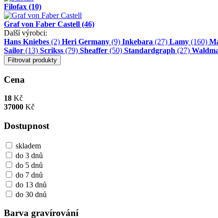
Filofax
(10)
Graf von Faber Castell
(46)
Další výrobci:
Hans Kniebes
(2)
Heri Germany
(9)
Inkebara
(27)
Lamy
(160)
M
Sailor
(13)
Scrikss
(79)
Sheaffer
(50)
Standardgraph
(27)
Waldm
Filtrovat produkty
Cena
18
Kč
37000
Kč
Dostupnost
skladem
do 3 dnů
do 5 dnů
do 7 dnů
do 13 dnů
do 30 dnů
Barva gravírování