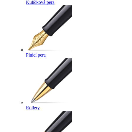
Kuličková pera
Plnící pera
Rollery