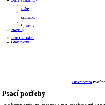
Diáře a zápisníky
Diáře
Zápisníky
Spisovky
Novinky
Pero jako dárek
Gravírování
Hlavní strana
Psací p
Psací potřeby
Jen málokteré odvětví má tak pestrou historii jako písemnictví. Dnes m