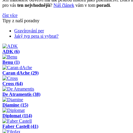
pro vás
ten nejvhodnější
?
Náš článek
vám v tom
poradí
.
číst více
Tipy z naší poradny
Gravírování per
Jaký typ pera si vybrat?
ADK
(6)
Benu
(1)
Caran dAche
(29)
Cross
(64)
De Atramentis
(38)
Diamine
(15)
Diplomat
(114)
Faber Castell
(41)