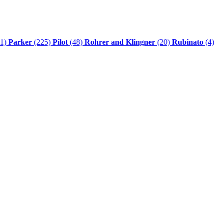
1)
Parker
(225)
Pilot
(48)
Rohrer and Klingner
(20)
Rubinato
(4)