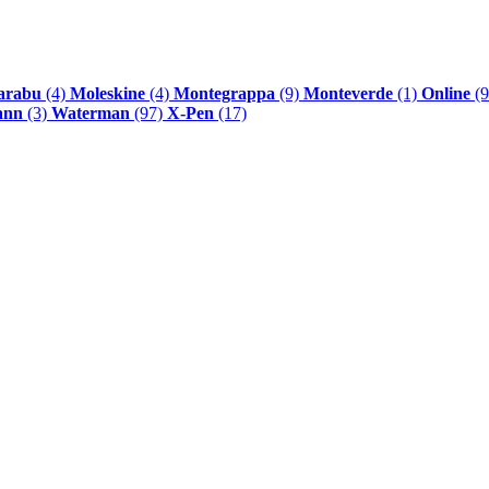
arabu
(4)
Moleskine
(4)
Montegrappa
(9)
Monteverde
(1)
Online
(9
ann
(3)
Waterman
(97)
X-Pen
(17)