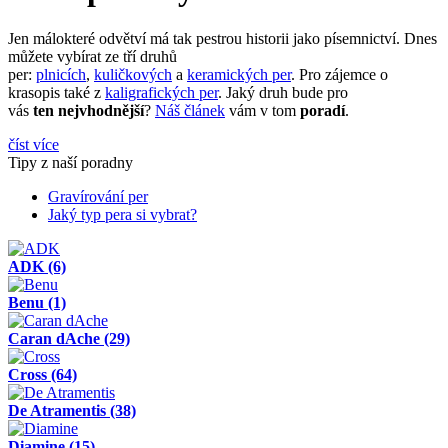
Jen málokteré odvětví má tak pestrou historii jako písemnictví. Dnes
můžete vybírat ze tří druhů
per:
plnicích
,
kuličkových
a
keramických per
. Pro zájemce o
krasopis také z
kaligrafických per
. Jaký druh bude pro
vás
ten nejvhodnější
?
Náš článek
vám v tom
poradí
.
číst více
Tipy z naší poradny
Gravírování per
Jaký typ pera si vybrat?
ADK
(6)
Benu
(1)
Caran dAche
(29)
Cross
(64)
De Atramentis
(38)
Diamine
(15)