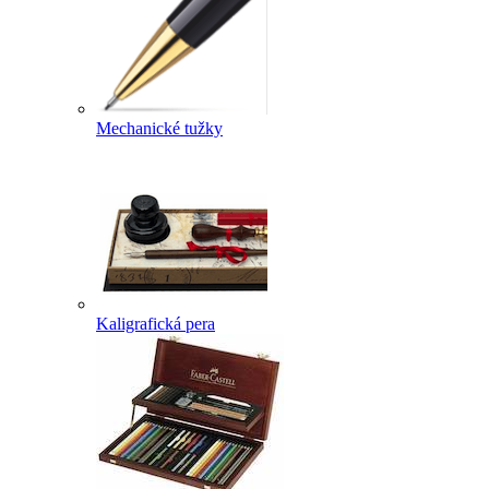
Mechanické tužky
Kaligrafická pera