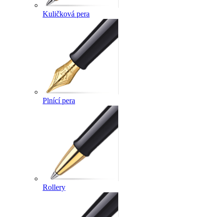
Kuličková pera
Plnící pera
Rollery