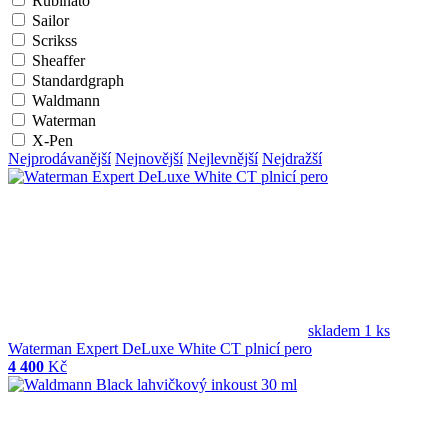
Rubinato
Sailor
Scrikss
Sheaffer
Standardgraph
Waldmann
Waterman
X-Pen
Nejprodávanější
Nejnovější
Nejlevnější
Nejdražší
skladem 1 ks
Waterman Expert DeLuxe White CT plnicí pero
4 400
Kč