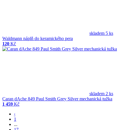
skladem 5 ks
Waldmann náplň do keramického pera
120
Kč
skladem 2 ks
Caran dAche 849 Paul Smith Grey Silver mechanická tužka
1 459
Kč
‹
1
...
17