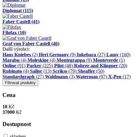
Diplomat
(115)
Faber Castell
(41)
Filofax
(10)
Graf von Faber Castell
(46)
Další výrobci:
Hans Kniebes
(2)
Heri Germany
(9)
Inkebara
(27)
Lamy
(160)
Marabu
(4)
Moleskine
(4)
Montegrappa
(9)
Monteverde
(1)
Online
(91)
Parker
(225)
Pilot
(48)
Rohrer and Klingner
(20)
Rubinato
(4)
Sailor
(13)
Scrikss
(79)
Sheaffer
(50)
Standardgraph
(27)
Waldmann
(3)
Waterman
(97)
X-Pen
(17)
Filtrovat produkty
Cena
18
Kč
37000
Kč
Dostupnost
skladem